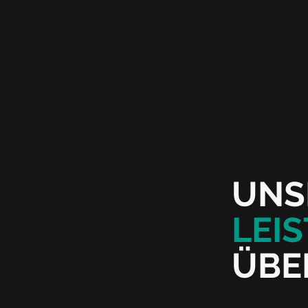
UNS
LEI
ÜBE