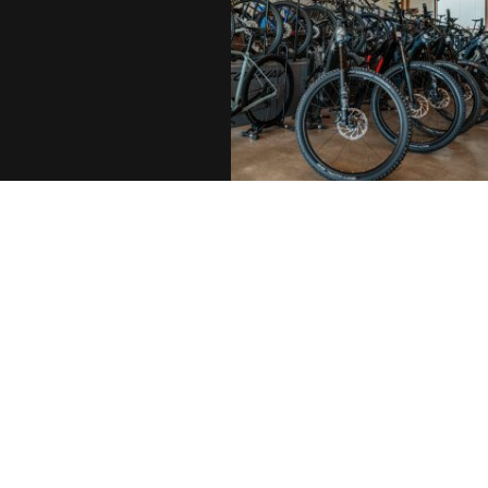
BERATUNG
In unserem Fahrradladen st
persönliche und ehrliche Be
an erster Stelle. Auf unserer
großzügigen Ladenfläche er
dich eine große Auswahl an
Fahrrädern und Zubehör für
Anspruch. Nimm dir Zeit, ve
verschiedene Modelle und t