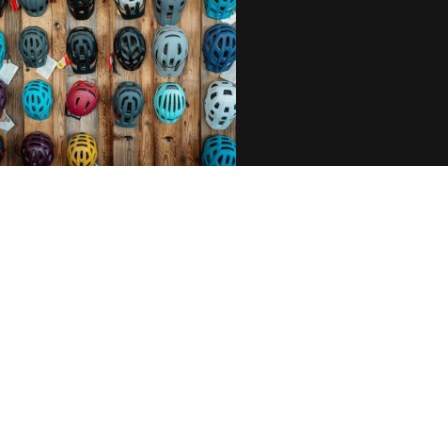
EHÖR
rem Zubehör- und
ilbereich findest du alles,
n Bike noch besser macht.
lmen und Beleuchtung über
er bis hin zu hochwertigen
ilen - wir bieten eine große
 namhafter Marken. Unsere
n beraten dich gerne, damit