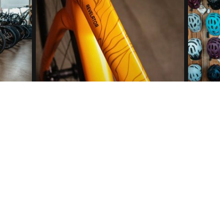
SERVICE
ZUB
eht
In unserer professionellen Werkstatt
In unse
ratung
kümmern sich erfahrene
Ersatzte
Mechaniker zuverlässig um dein
was dei
wartet
Fahrrad. Ob Inspektion, Reparatur
Von He
oder individuelle Anpassung - wir
Schlöss
 jeden
arbeiten mit modernster Technik
Ersatzte
rgleiche
und viel Know-how. So ist dein Bike
Auswahl
este
schnell wieder sicher, komfortabel
Experte